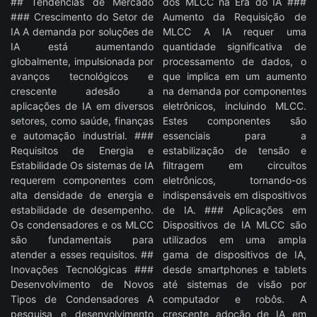
## Tendências de Mercado
dos MLCC na Era do IA ###
### Crescimento do Setor de
Aumento da Requisição de
IA A demanda por soluções de
MLCC A IA requer uma
IA está aumentando
quantidade significativa de
globalmente, impulsionada por
processamento de dados, o
avanços tecnológicos e
que implica em um aumento
crescente adesão a
na demanda por componentes
aplicações de IA em diversos
eletrônicos, incluindo MLCC.
setores, como saúde, finanças
Estes componentes são
e automação industrial. ###
essenciais para a
Requisitos de Energia e
estabilização de tensão e
Estabilidade Os sistemas de IA
filtragem em circuitos
requerem componentes com
eletrônicos, tornando-os
alta densidade de energia e
indispensáveis em dispositivos
estabilidade de desempenho.
de IA. ### Aplicações em
Os condensadores e os MLCC
Dispositivos de IA MLCC são
são fundamentais para
utilizados em uma ampla
atender a esses requisitos. ##
gama de dispositivos de IA,
Inovações Tecnológicas ###
desde smartphones e tablets
Desenvolvimento de Novos
até sistemas de visão por
Tipos de Condensadores A
computador e robôs. A
pesquisa e desenvolvimento
crescente adoção de IA em