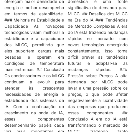
ofereçam maior densidade de
doméstica é uma fonte
energia e melhor desempenho
significativa de demanda para
em termos de estabilidade.
MLCC. ## Desafios dos MLCC
### Melhoria na Estabilidade e
na Era do IA ### Tendências
Capacidade As inovações
de Mercado Complexas A era
tecnológicas visam melhorar a
do IA está trazendo mudanças
estabilidade e a capacidade
rápidas no mercado, com
dos MLCC, permitindo que
novas tecnologias emergindo
eles suportem cargas mais
constantemente. Isso torna
pesadas e operem em
difícil prever as tendências
condições de temperatura
futuras e adaptar-se às
mais extremas. ## Conclusão
mudanças rápidas. ###
Os condensadores e os MLCC
Pressão sobre Preços A alta
continuam a evoluir para
demanda por MLCC pode
atender às crescentes
levar a uma pressão sobre os
necessidades de energia e
preços, o que pode afetar
estabilidade dos sistemas de
negativamente a lucratividade
IA. Com a continuação do
das empresas que produzem
crescimento da onda de IA,
esses componentes. ##
esses componentes
Conclusão A era do IA está
desempenharão papéis cada
transformando o mercado de
vez mais importantes em
MLCC, trazendo tanto