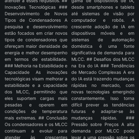
atender a esses requisitos. ##
gama de dispositivos de IA,
Inovações Tecnológicas ###
desde smartphones e tablets
Desenvolvimento de Novos
até sistemas de visão por
Tipos de Condensadores A
computador e robôs. A
pesquisa e desenvolvimento
crescente adoção de IA em
estão focados em criar novos
dispositivos móveis e em
tipos de condensadores que
sistemas de automação
ofereçam maior densidade de
doméstica é uma fonte
energia e melhor desempenho
significativa de demanda para
em termos de estabilidade.
MLCC. ## Desafios dos MLCC
### Melhoria na Estabilidade e
na Era do IA ### Tendências
Capacidade As inovações
de Mercado Complexas A era
tecnológicas visam melhorar a
do IA está trazendo mudanças
estabilidade e a capacidade
rápidas no mercado, com
dos MLCC, permitindo que
novas tecnologias emergindo
eles suportem cargas mais
constantemente. Isso torna
pesadas e operem em
difícil prever as tendências
condições de temperatura
futuras e adaptar-se às
mais extremas. ## Conclusão
mudanças rápidas. ###
Os condensadores e os MLCC
Pressão sobre Preços A alta
continuam a evoluir para
demanda por MLCC pode
atender às crescentes
levar a uma pressão sobre os