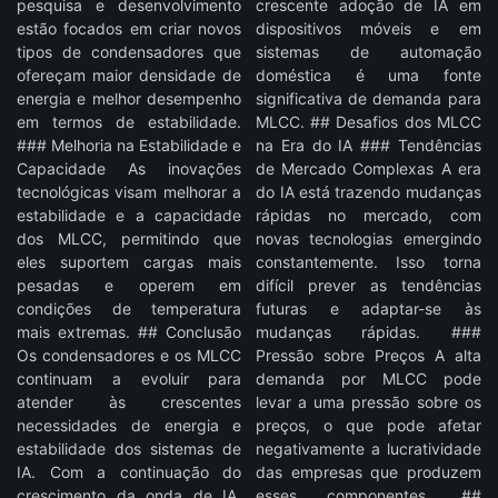
pesquisa e desenvolvimento
crescente adoção de IA em
estão focados em criar novos
dispositivos móveis e em
tipos de condensadores que
sistemas de automação
ofereçam maior densidade de
doméstica é uma fonte
energia e melhor desempenho
significativa de demanda para
em termos de estabilidade.
MLCC. ## Desafios dos MLCC
### Melhoria na Estabilidade e
na Era do IA ### Tendências
Capacidade As inovações
de Mercado Complexas A era
tecnológicas visam melhorar a
do IA está trazendo mudanças
estabilidade e a capacidade
rápidas no mercado, com
dos MLCC, permitindo que
novas tecnologias emergindo
eles suportem cargas mais
constantemente. Isso torna
pesadas e operem em
difícil prever as tendências
condições de temperatura
futuras e adaptar-se às
mais extremas. ## Conclusão
mudanças rápidas. ###
Os condensadores e os MLCC
Pressão sobre Preços A alta
continuam a evoluir para
demanda por MLCC pode
atender às crescentes
levar a uma pressão sobre os
necessidades de energia e
preços, o que pode afetar
estabilidade dos sistemas de
negativamente a lucratividade
IA. Com a continuação do
das empresas que produzem
crescimento da onda de IA,
esses componentes. ##