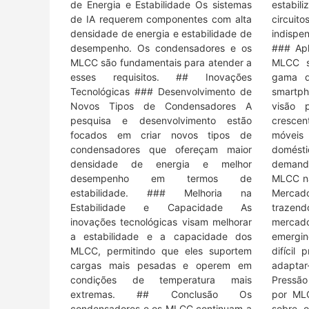
de Energia e Estabilidade Os sistemas
estabil
de IA requerem componentes com alta
circui
densidade de energia e estabilidade de
indispe
desempenho. Os condensadores e os
### Apl
MLCC são fundamentais para atender a
MLCC s
esses requisitos. ## Inovações
gama d
Tecnológicas ### Desenvolvimento de
smartph
Novos Tipos de Condensadores A
visão 
pesquisa e desenvolvimento estão
crescen
focados em criar novos tipos de
móveis
condensadores que ofereçam maior
domésti
densidade de energia e melhor
demand
desempenho em termos de
MLCC na
estabilidade. ### Melhoria na
Mercad
Estabilidade e Capacidade As
traze
inovações tecnológicas visam melhorar
mercad
a estabilidade e a capacidade dos
emergin
MLCC, permitindo que eles suportem
difícil
cargas mais pesadas e operem em
adaptar
condições de temperatura mais
Pressão
extremas. ## Conclusão Os
por ML
condensadores e os MLCC continuam a
sobre 