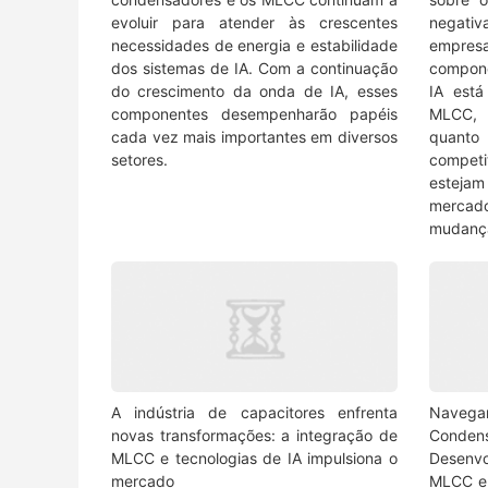
evoluir para atender às crescentes
negati
necessidades de energia e estabilidade
empre
dos sistemas de IA. Com a continuação
compon
do crescimento da onda de IA, esses
IA est
componentes desempenharão papéis
MLCC, 
cada vez mais importantes em diversos
quanto
setores.
competi
esteja
mercado
mudança
A indústria de capacitores enfrenta
Nave
novas transformações: a integração de
Cond
MLCC e tecnologias de IA impulsiona o
Desenv
mercado
MLCC e 