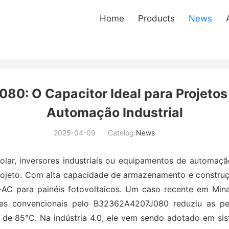
Home
Products
News
: O Capacitor Ideal para Projetos 
Automação Industrial
2025-04-09
Catelog:
News
solar, inversores industriais ou equipamentos de autom
projeto. Com alta capacidade de armazenamento e constr
AC para painéis fotovoltaicos. Um caso recente em Minas
ores convencionais pelo B32362A4207J080 reduziu as p
de 85°C. Na indústria 4.0, ele vem sendo adotado em si