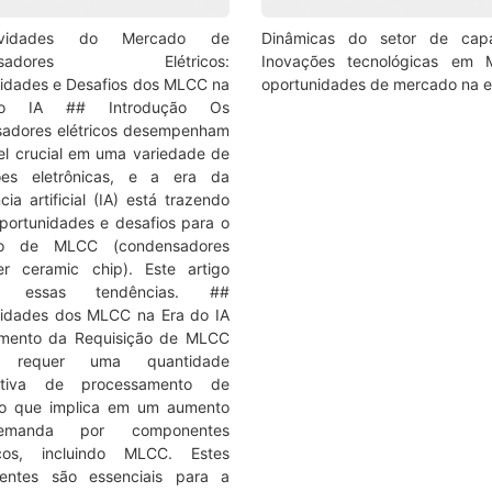
idades do Mercado de
Dinâmicas do setor de capac
ensadores Elétricos:
Inovações tecnológicas em
idades e Desafios dos MLCC na
oportunidades de mercado na e
o IA ## Introdução Os
adores elétricos desempenham
l crucial em uma variedade de
ções eletrônicas, e a era da
ncia artificial (IA) está trazendo
portunidades e desafios para o
o de MLCC (condensadores
yer ceramic chip). Este artigo
ra essas tendências. ##
idades dos MLCC na Era do IA
mento da Requisição de MLCC
requer uma quantidade
icativa de processamento de
 o que implica em um aumento
manda por componentes
nicos, incluindo MLCC. Estes
entes são essenciais para a