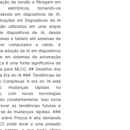
ização de tensão e filtragem em
tos eletrônicos, tornando-os
nsáveis em dispositivos de IA.
icações em Dispositivos de IA
ão utilizados em uma ampla
e dispositivos de IA, desde
ones e tablets até sistemas de
por computador e robôs. A
te adoção de IA em dispositivos
 e em sistemas de automação
ca é uma fonte significativa de
a para MLCC. ## Desafios dos
 Era do IA ### Tendências de
o Complexas A era do IA está
ndo mudanças rápidas no
o, com novas tecnologias
do constantemente. Isso torna
 prever as tendências futuras e
-se às mudanças rápidas. ###
 sobre Preços A alta demanda
CC pode levar a uma pressão
os preços, o que pode afetar