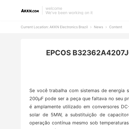
welcome
We've been working on it
Current Location:
AKKN Electronics Brazil
News
Content


EPCOS B32362A4207J080
Se você trabalha com sistemas de energia 
200μF pode ser a peça que faltava no seu 
é amplamente utilizado em conversores DC-
solar de 5MW, a substituição de capacit
operação contínua mesmo sob temperaturas 