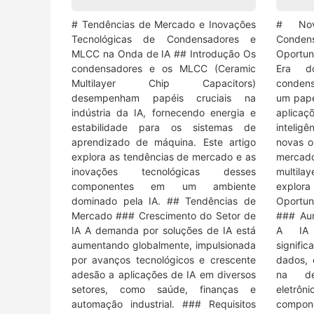
# Tendências de Mercado e Inovações
# Nov
Tecnológicas de Condensadores e
Cond
MLCC na Onda de IA ## Introdução Os
Oportun
condensadores e os MLCC (Ceramic
Era d
Multilayer Chip Capacitors)
condens
desempenham papéis cruciais na
um pape
indústria da IA, fornecendo energia e
aplica
estabilidade para os sistemas de
inteligê
aprendizado de máquina. Este artigo
novas o
explora as tendências de mercado e as
mercad
inovações tecnológicas desses
multila
componentes em um ambiente
explo
dominado pela IA. ## Tendências de
Oportun
Mercado ### Crescimento do Setor de
### Au
IA A demanda por soluções de IA está
A IA 
aumentando globalmente, impulsionada
signif
por avanços tecnológicos e crescente
dados,
adesão a aplicações de IA em diversos
na de
setores, como saúde, finanças e
eletrô
automação industrial. ### Requisitos
compon