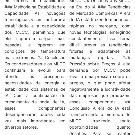
em termos de estabilidade.
MLCC. ## Desafios dos MLCC
### Melhoria na Estabilidade e
na Era do IA ### Tendências
Capacidade As inovações
de Mercado Complexas A era
tecnológicas visam melhorar a
do IA está trazendo mudanças
estabilidade e a capacidade
rápidas no mercado, com
dos MLCC, permitindo que
novas tecnologias emergindo
eles suportem cargas mais
constantemente. Isso torna
pesadas e operem em
difícil prever as tendências
condições de temperatura
futuras e adaptar-se às
mais extremas. ## Conclusão
mudanças rápidas. ###
Os condensadores e os MLCC
Pressão sobre Preços A alta
continuam a evoluir para
demanda por MLCC pode
atender às crescentes
levar a uma pressão sobre os
necessidades de energia e
preços, o que pode afetar
estabilidade dos sistemas de
negativamente a lucratividade
IA. Com a continuação do
das empresas que produzem
crescimento da onda de IA,
esses componentes. ##
esses componentes
Conclusão A era do IA está
desempenharão papéis cada
transformando o mercado de
vez mais importantes em
MLCC, trazendo tanto
diversos setores.
oportunidades quanto
desafios. Para se manter