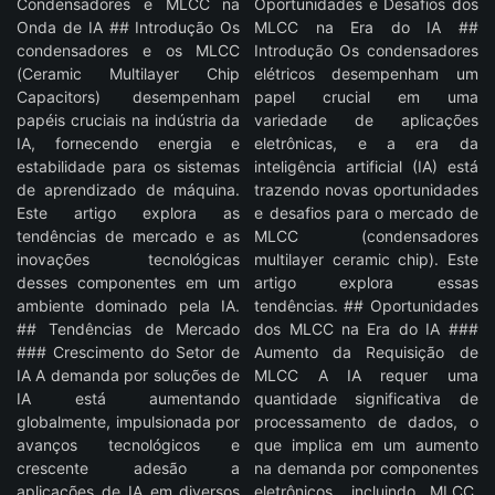
Condensadores e MLCC na
Oportunidades e Desafios dos
Onda de IA ## Introdução Os
MLCC na Era do IA ##
condensadores e os MLCC
Introdução Os condensadores
(Ceramic Multilayer Chip
elétricos desempenham um
Capacitors) desempenham
papel crucial em uma
papéis cruciais na indústria da
variedade de aplicações
IA, fornecendo energia e
eletrônicas, e a era da
estabilidade para os sistemas
inteligência artificial (IA) está
de aprendizado de máquina.
trazendo novas oportunidades
Este artigo explora as
e desafios para o mercado de
tendências de mercado e as
MLCC (condensadores
inovações tecnológicas
multilayer ceramic chip). Este
desses componentes em um
artigo explora essas
ambiente dominado pela IA.
tendências. ## Oportunidades
## Tendências de Mercado
dos MLCC na Era do IA ###
### Crescimento do Setor de
Aumento da Requisição de
IA A demanda por soluções de
MLCC A IA requer uma
IA está aumentando
quantidade significativa de
globalmente, impulsionada por
processamento de dados, o
avanços tecnológicos e
que implica em um aumento
crescente adesão a
na demanda por componentes
aplicações de IA em diversos
eletrônicos, incluindo MLCC.