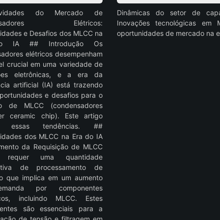
idades do Mercado de
Dinâmicas do setor de capac
ensadores Elétricos:
Inovações tecnológicas em
idades e Desafios dos MLCC na
oportunidades de mercado na e
o IA ## Introdução Os
adores elétricos desempenham
l crucial em uma variedade de
ções eletrônicas, e a era da
ncia artificial (IA) está trazendo
portunidades e desafios para o
o de MLCC (condensadores
yer ceramic chip). Este artigo
ra essas tendências. ##
idades dos MLCC na Era do IA
mento da Requisição de MLCC
requer uma quantidade
icativa de processamento de
 o que implica em um aumento
manda por componentes
nicos, incluindo MLCC. Estes
entes são essenciais para a
ização de tensão e filtragem em