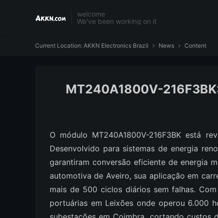
welcome
We've been working on it
Current Location:
AKKN Electronics Brazil
News
Content


MT240A1800V-216F3BK: So
O módulo MT240A1800V-216F3BK está revol
Desenvolvido para sistemas de energia ren
garantiram conversão eficiente de energia
automotiva de Aveiro, sua aplicação em carr
mais de 500 ciclos diários sem falhas. Co
portuárias em Leixões onde operou 6.000 ho
subestações em Coimbra, cortando custos d