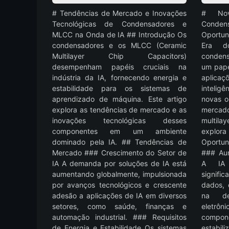
# Tendências de Mercado e Inovações
# Nov
Tecnológicas de Condensadores e
Cond
MLCC na Onda de IA ## Introdução Os
Oportun
condensadores e os MLCC (Ceramic
Era d
Multilayer Chip Capacitors)
condens
desempenham papéis cruciais na
um pape
indústria da IA, fornecendo energia e
aplica
estabilidade para os sistemas de
inteligê
aprendizado de máquina. Este artigo
novas o
explora as tendências de mercado e as
mercad
inovações tecnológicas desses
multila
componentes em um ambiente
explo
dominado pela IA. ## Tendências de
Oportun
Mercado ### Crescimento do Setor de
### Au
IA A demanda por soluções de IA está
A IA 
aumentando globalmente, impulsionada
signif
por avanços tecnológicos e crescente
dados,
adesão a aplicações de IA em diversos
na de
setores, como saúde, finanças e
eletrô
automação industrial. ### Requisitos
compon
de Energia e Estabilidade Os sistemas
estabil