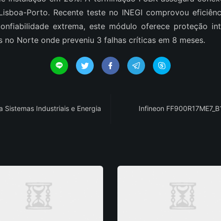
xo Lisboa-Porto. Recente teste no INEGI comprovou eficiê
onfiabilidade extrema, este módulo oferece proteção int
no Norte onde preveniu 3 falhas críticas em 8 meses.





 Sistemas Industriais e Energia
Infineon FF900R17ME7_B11