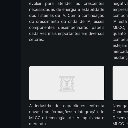
evoluir para atender às crescentes
negati
necessidades de energia e estabilidade
empre
dos sistemas de IA. Com a continuação
compon
do crescimento da onda de IA, esses
IA est
componentes desempenharão papéis
MLCC, 
cada vez mais importantes em diversos
quanto
setores.
competi
esteja
mercado
mudança
A indústria de capacitores enfrenta
Nave
novas transformações: a integração de
Cond
MLCC e tecnologias de IA impulsiona o
Desenv
mercado
MLCC e 