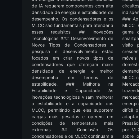
de IA requerem componentes com alta
circui
densidade de energia e estabilidade de
indispe
desempenho. Os condensadores e os
### Apl
MLCC são fundamentais para atender a
MLCC s
esses requisitos. ## Inovações
gama d
Tecnológicas ### Desenvolvimento de
smartph
Novos Tipos de Condensadores A
visão 
pesquisa e desenvolvimento estão
crescen
focados em criar novos tipos de
móveis
condensadores que ofereçam maior
domésti
densidade de energia e melhor
demand
desempenho em termos de
MLCC na
estabilidade. ### Melhoria na
Mercad
Estabilidade e Capacidade As
traze
inovações tecnológicas visam melhorar
mercad
a estabilidade e a capacidade dos
emergin
MLCC, permitindo que eles suportem
difícil
cargas mais pesadas e operem em
adaptar
condições de temperatura mais
Pressão
extremas. ## Conclusão Os
por ML
condensadores e os MLCC continuam a
sobre 