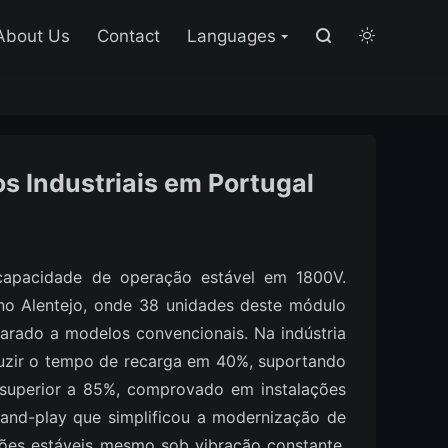

About Us
Contact
Languages


 Industriais em Portugal
capacidade de operação estável em 1800V.
no Alentejo, onde 38 unidades deste módulo
rado a modelos convencionais. Na indústria
eduzir o tempo de recarga em 40%, suportando
 superior a 85%, comprovado em instalações
-and-play que simplificou a modernização de
ões estáveis mesmo sob vibração constante,