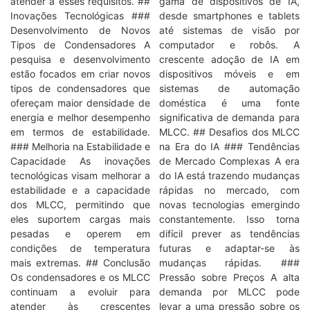
atender a esses requisitos. ##
gama de dispositivos de IA,
Inovações Tecnológicas ###
desde smartphones e tablets
Desenvolvimento de Novos
até sistemas de visão por
Tipos de Condensadores A
computador e robôs. A
pesquisa e desenvolvimento
crescente adoção de IA em
estão focados em criar novos
dispositivos móveis e em
tipos de condensadores que
sistemas de automação
ofereçam maior densidade de
doméstica é uma fonte
energia e melhor desempenho
significativa de demanda para
em termos de estabilidade.
MLCC. ## Desafios dos MLCC
### Melhoria na Estabilidade e
na Era do IA ### Tendências
Capacidade As inovações
de Mercado Complexas A era
tecnológicas visam melhorar a
do IA está trazendo mudanças
estabilidade e a capacidade
rápidas no mercado, com
dos MLCC, permitindo que
novas tecnologias emergindo
eles suportem cargas mais
constantemente. Isso torna
pesadas e operem em
difícil prever as tendências
condições de temperatura
futuras e adaptar-se às
mais extremas. ## Conclusão
mudanças rápidas. ###
Os condensadores e os MLCC
Pressão sobre Preços A alta
continuam a evoluir para
demanda por MLCC pode
atender às crescentes
levar a uma pressão sobre os