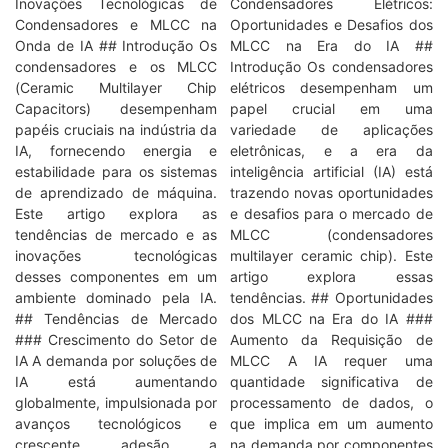
Inovações Tecnológicas de
Condensadores Elétricos:
Condensadores e MLCC na
Oportunidades e Desafios dos
Onda de IA ## Introdução Os
MLCC na Era do IA ##
condensadores e os MLCC
Introdução Os condensadores
(Ceramic Multilayer Chip
elétricos desempenham um
Capacitors) desempenham
papel crucial em uma
papéis cruciais na indústria da
variedade de aplicações
IA, fornecendo energia e
eletrônicas, e a era da
estabilidade para os sistemas
inteligência artificial (IA) está
de aprendizado de máquina.
trazendo novas oportunidades
Este artigo explora as
e desafios para o mercado de
tendências de mercado e as
MLCC (condensadores
inovações tecnológicas
multilayer ceramic chip). Este
desses componentes em um
artigo explora essas
ambiente dominado pela IA.
tendências. ## Oportunidades
## Tendências de Mercado
dos MLCC na Era do IA ###
### Crescimento do Setor de
Aumento da Requisição de
IA A demanda por soluções de
MLCC A IA requer uma
IA está aumentando
quantidade significativa de
globalmente, impulsionada por
processamento de dados, o
avanços tecnológicos e
que implica em um aumento
crescente adesão a
na demanda por componentes