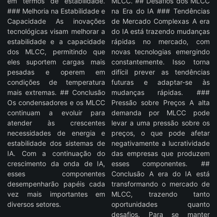
em termos de estabilidade.
MLCC. ## Desafios dos MLCC
### Melhoria na Estabilidade e
na Era do IA ### Tendências
Capacidade As inovações
de Mercado Complexas A era
tecnológicas visam melhorar a
do IA está trazendo mudanças
estabilidade e a capacidade
rápidas no mercado, com
dos MLCC, permitindo que
novas tecnologias emergindo
eles suportem cargas mais
constantemente. Isso torna
pesadas e operem em
difícil prever as tendências
condições de temperatura
futuras e adaptar-se às
mais extremas. ## Conclusão
mudanças rápidas. ###
Os condensadores e os MLCC
Pressão sobre Preços A alta
continuam a evoluir para
demanda por MLCC pode
atender às crescentes
levar a uma pressão sobre os
necessidades de energia e
preços, o que pode afetar
estabilidade dos sistemas de
negativamente a lucratividade
IA. Com a continuação do
das empresas que produzem
crescimento da onda de IA,
esses componentes. ##
esses componentes
Conclusão A era do IA está
desempenharão papéis cada
transformando o mercado de
vez mais importantes em
MLCC, trazendo tanto
diversos setores.
oportunidades quanto
desafios. Para se manter