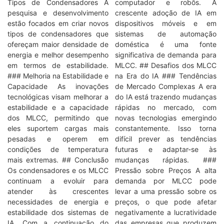
Tipos de Condensadores A
computador e robôs. A
pesquisa e desenvolvimento
crescente adoção de IA em
estão focados em criar novos
dispositivos móveis e em
tipos de condensadores que
sistemas de automação
ofereçam maior densidade de
doméstica é uma fonte
energia e melhor desempenho
significativa de demanda para
em termos de estabilidade.
MLCC. ## Desafios dos MLCC
### Melhoria na Estabilidade e
na Era do IA ### Tendências
Capacidade As inovações
de Mercado Complexas A era
tecnológicas visam melhorar a
do IA está trazendo mudanças
estabilidade e a capacidade
rápidas no mercado, com
dos MLCC, permitindo que
novas tecnologias emergindo
eles suportem cargas mais
constantemente. Isso torna
pesadas e operem em
difícil prever as tendências
condições de temperatura
futuras e adaptar-se às
mais extremas. ## Conclusão
mudanças rápidas. ###
Os condensadores e os MLCC
Pressão sobre Preços A alta
continuam a evoluir para
demanda por MLCC pode
atender às crescentes
levar a uma pressão sobre os
necessidades de energia e
preços, o que pode afetar
estabilidade dos sistemas de
negativamente a lucratividade
IA. Com a continuação do
das empresas que produzem