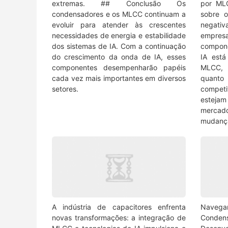
extremas. ## Conclusão Os
por ML
condensadores e os MLCC continuam a
sobre 
evoluir para atender às crescentes
negati
necessidades de energia e estabilidade
empre
dos sistemas de IA. Com a continuação
compon
do crescimento da onda de IA, esses
IA est
componentes desempenharão papéis
MLCC, 
cada vez mais importantes em diversos
quanto
setores.
competi
esteja
mercado
mudança
A indústria de capacitores enfrenta
Nave
novas transformações: a integração de
Cond