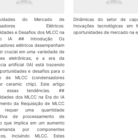
idades do Mercado de
Dinâmicas do setor de capac
ensadores Elétricos:
Inovações tecnológicas em
idades e Desafios dos MLCC na
oportunidades de mercado na e
o IA ## Introdução Os
adores elétricos desempenham
l crucial em uma variedade de
ções eletrônicas, e a era da
ncia artificial (IA) está trazendo
portunidades e desafios para o
o de MLCC (condensadores
yer ceramic chip). Este artigo
ra essas tendências. ##
idades dos MLCC na Era do IA
mento da Requisição de MLCC
requer uma quantidade
icativa de processamento de
 o que implica em um aumento
manda por componentes
nicos, incluindo MLCC. Estes