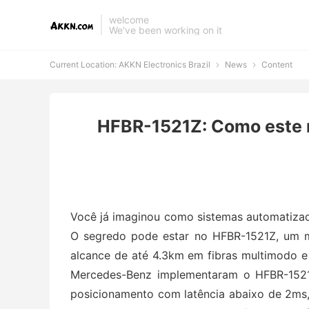
welcome
We've been working on it
Current Location:
AKKN Electronics Brazil
News
Content


HFBR-1521Z: Como este m
Você já imaginou como sistemas automatizad
O segredo pode estar no HFBR-1521Z, um m
alcance de até 4.3km em fibras multimodo e
Mercedes-Benz implementaram o HFBR-1521
posicionamento com latência abaixo de 2ms,