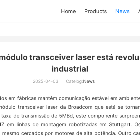
Home
Products
News
ódulo transceiver laser está revo
industrial
2025-04-03
Catelog:
News
os em fábricas mantêm comunicação estável em ambientes
ódulo transceiver laser da Broadcom que está se tornan
 taxa de transmissão de 5MBd, este componente surpreend
Z em linhas de montagem robotizadas em Stuttgart. O
 mesmo cercados por motores de alta potência. Outro caso