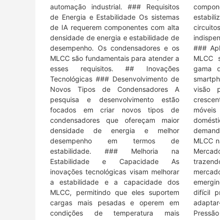
automação industrial. ### Requisitos
compon
de Energia e Estabilidade Os sistemas
estabil
de IA requerem componentes com alta
circui
densidade de energia e estabilidade de
indispe
desempenho. Os condensadores e os
### Apl
MLCC são fundamentais para atender a
MLCC s
esses requisitos. ## Inovações
gama d
Tecnológicas ### Desenvolvimento de
smartph
Novos Tipos de Condensadores A
visão 
pesquisa e desenvolvimento estão
crescen
focados em criar novos tipos de
móveis
condensadores que ofereçam maior
domésti
densidade de energia e melhor
demand
desempenho em termos de
MLCC na
estabilidade. ### Melhoria na
Mercad
Estabilidade e Capacidade As
traze
inovações tecnológicas visam melhorar
mercad
a estabilidade e a capacidade dos
emergin
MLCC, permitindo que eles suportem
difícil
cargas mais pesadas e operem em
adaptar
condições de temperatura mais
Pressão