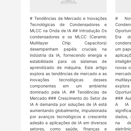
# Tendências de Mercado e Inovações
# Nov
Tecnológicas de Condensadores e
Cond
MLCC na Onda de IA ## Introdução Os
Oportun
condensadores e os MLCC (Ceramic
Era d
Multilayer Chip Capacitors)
condens
desempenham papéis cruciais na
um pape
indústria da IA, fornecendo energia e
aplica
estabilidade para os sistemas de
inteligê
aprendizado de máquina. Este artigo
novas o
explora as tendências de mercado e as
mercad
inovações tecnológicas desses
multila
componentes em um ambiente
explo
dominado pela IA. ## Tendências de
Oportun
Mercado ### Crescimento do Setor de
### Au
IA A demanda por soluções de IA está
A IA 
aumentando globalmente, impulsionada
signif
por avanços tecnológicos e crescente
dados,
adesão a aplicações de IA em diversos
na de
setores, como saúde, finanças e
eletrô