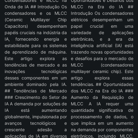
Condensadores e MLCC na
Oportunidades e Desafios dos
Onda de IA ## Introdução Os
MLCC na Era do IA ##
condensadores e os MLCC
Introdução Os condensadores
(Ceramic Multilayer Chip
elétricos desempenham um
Capacitors) desempenham
papel crucial em uma
papéis cruciais na indústria da
variedade de aplicações
IA, fornecendo energia e
eletrônicas, e a era da
estabilidade para os sistemas
inteligência artificial (IA) está
de aprendizado de máquina.
trazendo novas oportunidades
Este artigo explora as
e desafios para o mercado de
tendências de mercado e as
MLCC (condensadores
inovações tecnológicas
multilayer ceramic chip). Este
desses componentes em um
artigo explora essas
ambiente dominado pela IA.
tendências. ## Oportunidades
## Tendências de Mercado
dos MLCC na Era do IA ###
### Crescimento do Setor de
Aumento da Requisição de
IA A demanda por soluções de
MLCC A IA requer uma
IA está aumentando
quantidade significativa de
globalmente, impulsionada por
processamento de dados, o
avanços tecnológicos e
que implica em um aumento
crescente adesão a
na demanda por componentes
aplicações de IA em diversos
eletrônicos, incluindo MLCC.